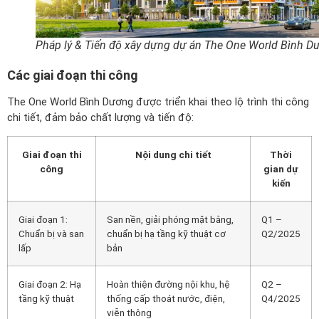
Pháp lý & Tiến độ xây dựng dự án The One World Bình D
Các giai đoạn thi công
The One World Bình Dương được triển khai theo lộ trình thi công
chi tiết, đảm bảo chất lượng và tiến độ:
Giai đoạn thi
Nội dung chi tiết
Thời
công
gian dự
kiến
Giai đoạn 1:
San nền, giải phóng mặt bằng,
Q1 –
Chuẩn bị và san
chuẩn bị hạ tầng kỹ thuật cơ
Q2/2025
lấp
bản
Giai đoạn 2: Hạ
Hoàn thiện đường nội khu, hệ
Q2 –
tầng kỹ thuật
thống cấp thoát nước, điện,
Q4/2025
viễn thông