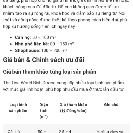
đa dạng, phù hợp cho hộ gia đình trẻ, gia đình nhiều thế hệ hoặc
khách hàng mua để đầu tư. Bố cục không gian được tối ưu
nhằm tạo ra sự rộng rãi, khoa học và đảm bảo sự riêng tư. Nội
thất và công năng được thiết kế theo phong cách hiện đại, phù
hợp xu hướng sống tiện ích ngày nay.
Căn hộ:
50 – 100 m²
Nhà phố liền kề:
80 – 150 m²
Shophouse:
100 – 200 m²
Giá bán & Chính sách ưu đãi
Giá bán tham khảo từng loại sản phẩm
The One World Bình Dương cung cấp nhiều loại hình sản phẩm
với mức giá linh hoạt, phù hợp nhu cầu mua ở thực lẫn đầu tư:
Loại hình
Diện
Giá tham khảo
Ghi chú
sản phẩm
tích
(tỷ đồng/căn)
(m²)
Căn hộ
50 –
2,5 – 4
Hướng view và