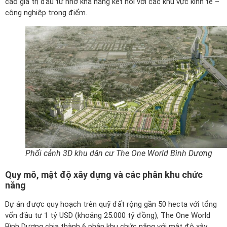
cao giá trị đầu tư nhờ khả năng kết nối với các khu vực kinh tế –
công nghiệp trọng điểm.
Phối cảnh 3D khu dân cư The One World Bình Dương
Quy mô, mật độ xây dựng và các phân khu chức
năng
Dự án được quy hoạch trên quỹ đất rộng gần 50 hecta với tổng
vốn đầu tư 1 tỷ USD (khoảng 25.000 tỷ đồng), The One World
Bình Dương chia thành 6 phân khu chức năng với mật độ xây