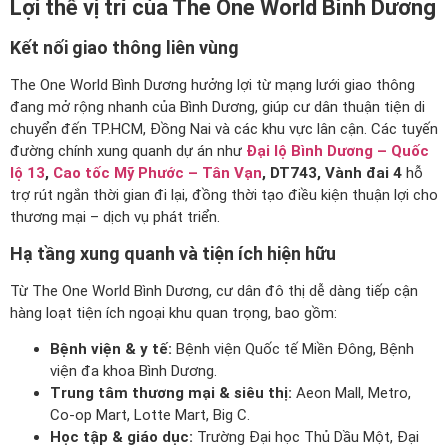
Lợi thế vị trí của The One World Bình Dương
Kết nối giao thông liên vùng
The One World Bình Dương hưởng lợi từ mạng lưới giao thông
đang mở rộng nhanh của Bình Dương, giúp cư dân thuận tiện di
chuyển đến TP.HCM, Đồng Nai và các khu vực lân cận. Các tuyến
đường chính xung quanh dự án như
Đại lộ Bình Dương – Quốc
lộ 13
,
Cao tốc Mỹ Phước – Tân Vạn
, DT743, Vành đai 4
hỗ
trợ rút ngắn thời gian đi lại, đồng thời tạo điều kiện thuận lợi cho
thương mại – dịch vụ phát triển.
Hạ tầng xung quanh và tiện ích hiện hữu
Từ The One World Bình Dương, cư dân đô thị dễ dàng tiếp cận
hàng loạt tiện ích ngoại khu quan trọng, bao gồm:
Bệnh viện & y tế:
Bệnh viện Quốc tế Miền Đông, Bệnh
viện đa khoa Bình Dương.
Trung tâm thương mại & siêu thị:
Aeon Mall, Metro,
Co-op Mart, Lotte Mart, Big C.
Học tập & giáo dục:
Trường Đại học Thủ Dầu Một, Đại