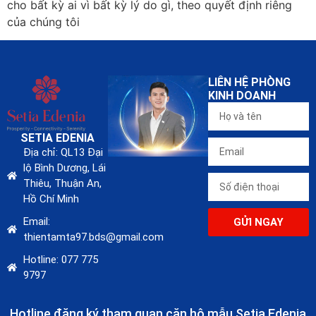
cho bất kỳ ai vì bất kỳ lý do gì, theo quyết định riêng
của chúng tôi
LIÊN HỆ PHÒNG
KINH DOANH
SETIA EDENIA
Địa chỉ: QL13 Đại
lộ Bình Dương, Lái
Thiêu, Thuận An,
Hồ Chí Minh
Email:
GỬI NGAY
thientamta97.bds@gmail.com
Hotline: 077 775
9797
Hotline đăng ký tham quan căn hộ mẫu Setia Edenia