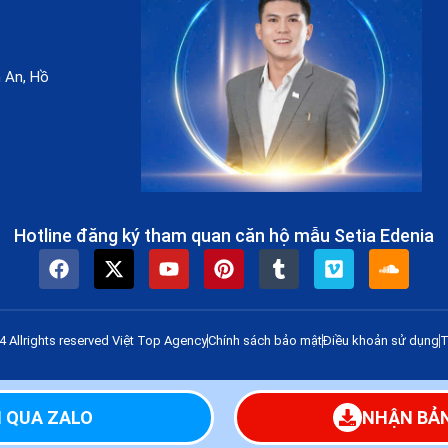
n An, Hồ
Hotline đăng ký tham quan căn hộ mẫu Setia Edenia
 Allrights reserved Việt Top Agency
Chính sách bảo mật
Điều khoản sử dụng
T
 QUA ZALO
NHẬN BẢN