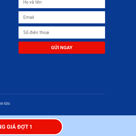
GỬI NGAY
in tức
G GIÁ ĐỢT 1