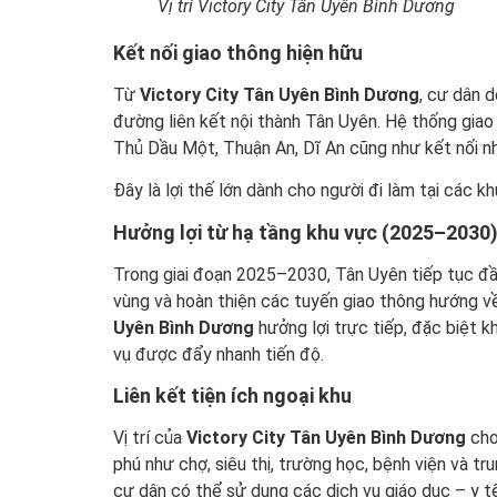
Vị trí Victory City Tân Uyên Bình Dương
Kết nối giao thông hiện hữu
Từ
Victory City Tân Uyên Bình Dương
, cư dân 
đường liên kết nội thành Tân Uyên. Hệ thống giao
Thủ Dầu Một, Thuận An, Dĩ An cũng như kết nối n
Đây là lợi thế lớn dành cho người đi làm tại các k
Hưởng lợi từ hạ tầng khu vực (2025–2030
Trong giai đoạn 2025–2030, Tân Uyên tiếp tục đầ
vùng và hoàn thiện các tuyến giao thông hướng v
Uyên Bình Dương
hưởng lợi trực tiếp, đặc biệt k
vụ được đẩy nhanh tiến độ.
Liên kết tiện ích ngoại khu
Vị trí của
Victory City Tân Uyên Bình Dương
cho
phú như chợ, siêu thị, trường học, bệnh viện và t
cư dân có thể sử dụng các dịch vụ giáo dục – y t