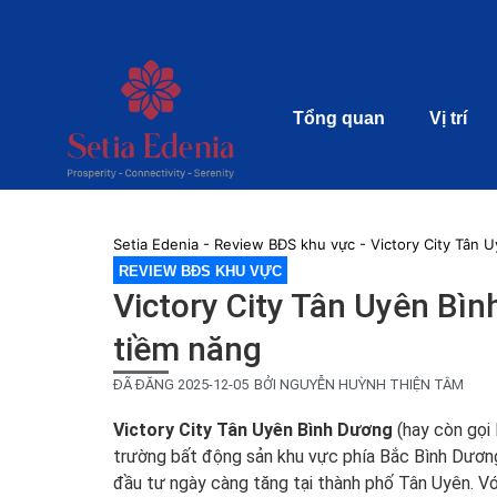
Tổng quan
Vị trí
Setia Edenia
-
Review BĐS khu vực
-
Victory City Tân 
REVIEW BĐS KHU VỰC
Victory City Tân Uyên Bìn
tiềm năng
ĐÃ ĐĂNG
2025-12-05
BỞI
NGUYỄN HUỲNH THIỆN TÂM
Victory City Tân Uyên Bình Dương
(hay còn gọi 
trường bất động sản khu vực phía Bắc Bình Dương n
đầu tư ngày càng tăng tại thành phố Tân Uyên. Vớ