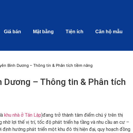
Giá bán
Mặt bằng
Tiện ích
Căn hộ mẫu
Uyên Bình Dương – Thông tin & Phân tích tiềm năng
h Dương – Thông tin & Phân tích
là
khu nhà ở Tân Lập
)đang trở thành tâm điểm chú ý trên thị
hờ lợi thế vị trí, tốc độ phát triển hạ tầng và nhu cầu an cư –
i định hướng phát triển một khu đô thị hiện đại, quy hoạch đồng