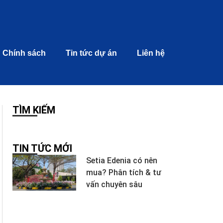
Chính sách
Tin tức dự án
Liên hệ
TÌM KIẾM
TIN TỨC MỚI
Setia Edenia có nên
mua? Phân tích & tư
vấn chuyên sâu