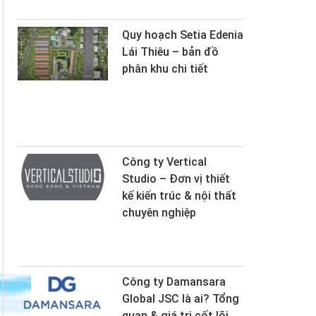
Quy hoạch Setia Edenia
Lái Thiêu – bản đồ
phân khu chi tiết
Công ty Vertical
Studio – Đơn vị thiết
kế kiến trúc & nội thất
chuyên nghiệp
Công ty Damansara
Global JSC là ai? Tổng
quan & giá trị cốt lõi