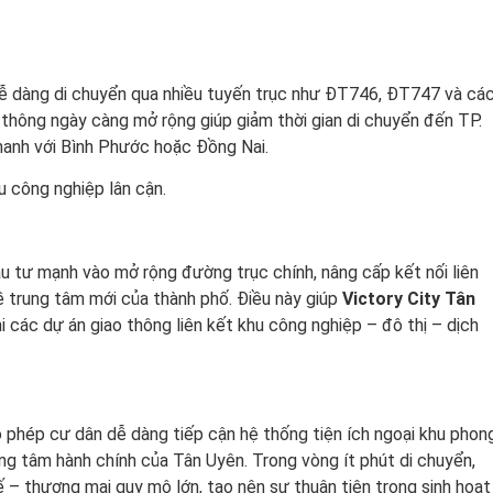
dễ dàng di chuyển qua nhiều tuyến trục như ĐT746, ĐT747 và cá
 thông ngày càng mở rộng giúp giảm thời gian di chuyển đến TP.
hanh với Bình Phước hoặc Đồng Nai.
hu công nghiệp lân cận.
)
u tư mạnh vào mở rộng đường trục chính, nâng cấp kết nối liên
ề trung tâm mới của thành phố. Điều này giúp
Victory City Tân
hi các dự án giao thông liên kết khu công nghiệp – đô thị – dịch
 phép cư dân dễ dàng tiếp cận hệ thống tiện ích ngoại khu phon
rung tâm hành chính của Tân Uyên. Trong vòng ít phút di chuyển,
ế – thương mại quy mô lớn, tạo nên sự thuận tiện trong sinh hoạt