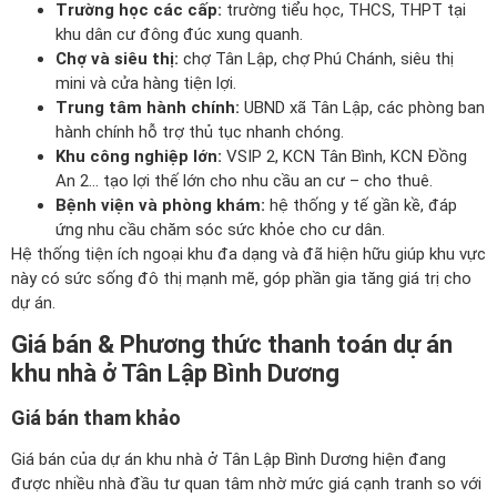
Trường học các cấp:
trường tiểu học, THCS, THPT tại
khu dân cư đông đúc xung quanh.
Chợ và siêu thị:
chợ Tân Lập, chợ Phú Chánh, siêu thị
mini và cửa hàng tiện lợi.
Trung tâm hành chính:
UBND xã Tân Lập, các phòng ban
hành chính hỗ trợ thủ tục nhanh chóng.
Khu công nghiệp lớn:
VSIP 2, KCN Tân Bình, KCN Đồng
An 2… tạo lợi thế lớn cho nhu cầu an cư – cho thuê.
Bệnh viện và phòng khám:
hệ thống y tế gần kề, đáp
ứng nhu cầu chăm sóc sức khỏe cho cư dân.
Hệ thống tiện ích ngoại khu đa dạng và đã hiện hữu giúp khu vực
này có sức sống đô thị mạnh mẽ, góp phần gia tăng giá trị cho
dự án.
Giá bán & Phương thức thanh toán dự án
khu nhà ở Tân Lập Bình Dương
Giá bán tham khảo
Giá bán của dự án khu nhà ở Tân Lập Bình Dương hiện đang
được nhiều nhà đầu tư quan tâm nhờ mức giá cạnh tranh so với