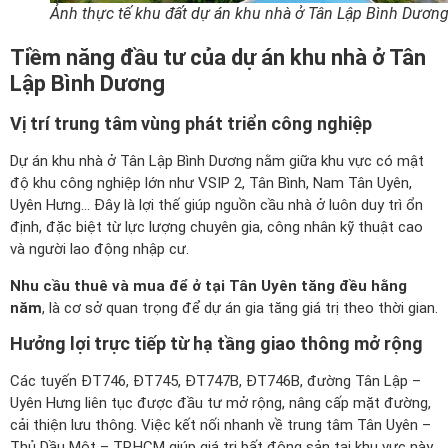
Ảnh thực tế khu đất dự án khu nhà ở Tân Lập Bình Dươn
Tiềm năng đầu tư của dự án khu nhà ở Tân
Lập Bình Dương
Vị trí trung tâm vùng phát triển công nghiệp
Dự án khu nhà ở Tân Lập Bình Dương nằm giữa khu vực có mật
độ khu công nghiệp lớn như VSIP 2, Tân Bình, Nam Tân Uyên,
Uyên Hưng… Đây là lợi thế giúp nguồn cầu nhà ở luôn duy trì ổn
định, đặc biệt từ lực lượng chuyên gia, công nhân kỹ thuật cao
và người lao động nhập cư.
Nhu cầu thuê và mua để ở tại Tân Uyên tăng đều hằng
năm
, là cơ sở quan trọng để dự án gia tăng giá trị theo thời gian.
Hưởng lợi trực tiếp từ hạ tầng giao thông mở rộng
Các tuyến ĐT746, ĐT745, ĐT747B, ĐT746B, đường Tân Lập –
Uyên Hưng liên tục được đầu tư mở rộng, nâng cấp mặt đường,
cải thiện lưu thông. Việc kết nối nhanh về trung tâm Tân Uyên –
Thủ Dầu Một – TP.HCM giúp giá trị bất động sản tại khu vực này