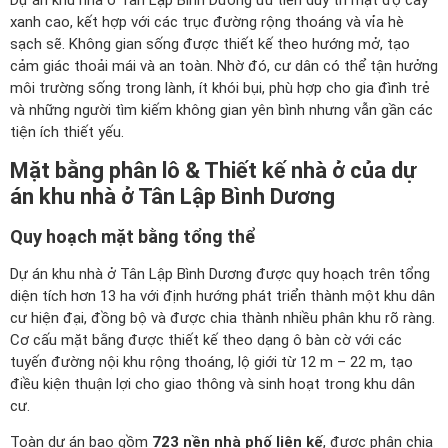
Dự án khu nhà ở Tân Lập Bình Dương ưu tiên duy trì mật độ cây
xanh cao, kết hợp với các trục đường rộng thoáng và vỉa hè
sạch sẽ. Không gian sống được thiết kế theo hướng mở, tạo
cảm giác thoải mái và an toàn. Nhờ đó, cư dân có thể tận hưởng
môi trường sống trong lành, ít khói bụi, phù hợp cho gia đình trẻ
và những người tìm kiếm không gian yên bình nhưng vẫn gần các
tiện ích thiết yếu.
Mặt bằng phân lô & Thiết kế nhà ở của dự
án khu nhà ở Tân Lập Bình Dương
Quy hoạch mặt bằng tổng thể
Dự án khu nhà ở Tân Lập Bình Dương được quy hoạch trên tổng
diện tích hơn 13 ha với định hướng phát triển thành một khu dân
cư hiện đại, đồng bộ và được chia thành nhiều phân khu rõ ràng.
Cơ cấu mặt bằng được thiết kế theo dạng ô bàn cờ với các
tuyến đường nội khu rộng thoáng, lộ giới từ 12 m – 22 m, tạo
điều kiện thuận lợi cho giao thông và sinh hoạt trong khu dân
cư.
Toàn dự án bao gồm
723 nền nhà phố liên kế
, được phân chia