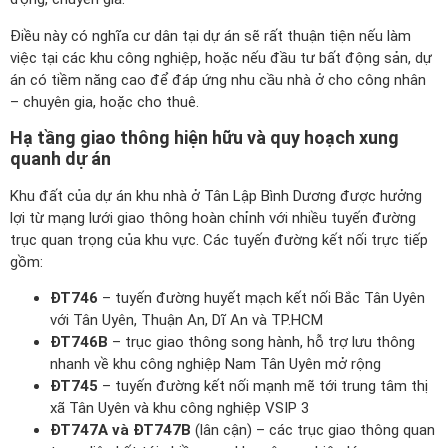
Điều này có nghĩa cư dân tại dự án sẽ rất thuận tiện nếu làm
việc tại các khu công nghiệp, hoặc nếu đầu tư bất động sản, dự
án có tiềm năng cao để đáp ứng nhu cầu nhà ở cho công nhân
– chuyên gia, hoặc cho thuê.
Hạ tầng giao thông hiện hữu và quy hoạch xung
quanh dự án
Khu đất của dự án khu nhà ở Tân Lập Bình Dương được hưởng
lợi từ mạng lưới giao thông hoàn chỉnh với nhiều tuyến đường
trục quan trọng của khu vực. Các tuyến đường kết nối trực tiếp
gồm:
ĐT746
– tuyến đường huyết mạch kết nối Bắc Tân Uyên
với Tân Uyên, Thuận An, Dĩ An và TP.HCM
ĐT746B
– trục giao thông song hành, hỗ trợ lưu thông
nhanh về khu công nghiệp Nam Tân Uyên mở rộng
ĐT745
– tuyến đường kết nối mạnh mẽ tới trung tâm thị
xã Tân Uyên và khu công nghiệp VSIP 3
ĐT747A và ĐT747B
(lân cận) – các trục giao thông quan