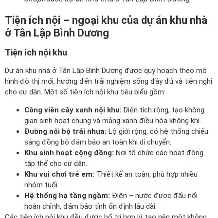
Tiện ích nội – ngoại khu của dự án khu nhà
ở Tân Lập Bình Dương
Tiện ích nội khu
Dự án khu nhà ở Tân Lập Bình Dương được quy hoạch theo mô
hình đô thị mới, hướng đến trải nghiệm sống đầy đủ và tiện nghi
cho cư dân. Một số tiện ích nội khu tiêu biểu gồm:
Công viên cây xanh nội khu:
Diện tích rộng, tạo không
gian sinh hoạt chung và mảng xanh điều hòa không khí.
Đường nội bộ trải nhựa:
Lộ giới rộng, có hệ thống chiếu
sáng đồng bộ đảm bảo an toàn khi di chuyển.
Khu sinh hoạt cộng đồng:
Nơi tổ chức các hoạt động
tập thể cho cư dân.
Khu vui chơi trẻ em:
Thiết kế an toàn, phù hợp nhiều
nhóm tuổi.
Hệ thống hạ tầng ngầm:
Điện – nước được đấu nối
hoàn chỉnh, đảm bảo tính ổn định lâu dài.
Các tiện ích nội khu đều được bố trí hợp lý, tạo nên một không