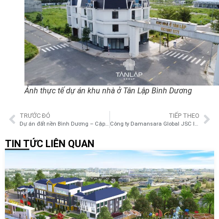
Ảnh thực tế dự án khu nhà ở Tân Lập Bình Dương
TRƯỚC ĐÓ
TIẾP THEO
Dự án đất nền Bình Dương – Cập nhật thông tin & xu hướng đầu tư mới nhất
Công ty Damansara Global JSC là ai? Tổng quan & giá trị cốt lõi
TIN TỨC LIÊN QUAN