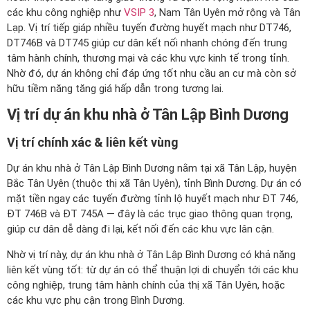
các khu công nghiệp như
VSIP 3
, Nam Tân Uyên mở rộng và Tân
Lạp. Vị trí tiếp giáp nhiều tuyến đường huyết mạch như DT746,
DT746B và DT745 giúp cư dân kết nối nhanh chóng đến trung
tâm hành chính, thương mại và các khu vực kinh tế trong tỉnh.
Nhờ đó, dự án không chỉ đáp ứng tốt nhu cầu an cư mà còn sở
hữu tiềm năng tăng giá hấp dẫn trong tương lai.
Vị trí dự án khu nhà ở Tân Lập Bình Dương
Vị trí chính xác & liên kết vùng
Dự án khu nhà ở Tân Lập Bình Dương nằm tại xã Tân Lập, huyện
Bắc Tân Uyên (thuộc thị xã Tân Uyên), tỉnh Bình Dương. Dự án có
mặt tiền ngay các tuyến đường tỉnh lộ huyết mạch như ĐT 746,
ĐT 746B và ĐT 745A — đây là các trục giao thông quan trọng,
giúp cư dân dễ dàng đi lại, kết nối đến các khu vực lân cận.
Nhờ vị trí này, dự án khu nhà ở Tân Lập Bình Dương có khả năng
liên kết vùng tốt: từ dự án có thể thuận lợi di chuyển tới các khu
công nghiệp, trung tâm hành chính của thị xã Tân Uyên, hoặc
các khu vực phụ cận trong Bình Dương.