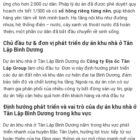
ứng cho hơn 2.000 cư dân. Pháp lý dự án đã được phê duyệt quy
hoạch chi tiết 1/500 và có
sổ hồng riêng từng nền
, giúp khách
hàng yên tâm về tính minh bạch. Hạ tầng nội khu như đường
nhựa, hệ thống điện – nước, cây xanh và thoát nước đã hoàn
thiện, một phần cư dân đã bắt đầu chuyển về sinh sống.
Chủ đầu tư & đơn vị phát triển dự án khu nhà ở Tân
Lập Bình Dương
Dự án khu nhà ở Tân Lập Bình Dương do
Công ty Địa ốc Tân
Lập Group
làm chủ đầu tư. Đơn vị này định hướng phát triển
các dự án đất nền và khu dân cư hiện đại tại Bình Dương, đảm
bảo tiến độ và chất lượng hạ tầng. Ngoài ra, dự án còn có sự
tham gia phân phối của nhiều công ty bất động sản uy tín, giúp
dự án tiếp cận hiệu quả hơn đến khách hàng và nhà đầu tư.
Định hướng phát triển và vai trò của dự án khu nhà ở
Tân Lập Bình Dương trong khu vực
Dự án khu nhà ở Tân Lập Bình Dương nằm trong khu vực phát
triển nhanh của huyện Bắc Tân Uyên, hưởng lợi trực tiếp từ sự
hoàn thiện của hạ tầng giao thông và sự mở rộng mạnh mẽ của