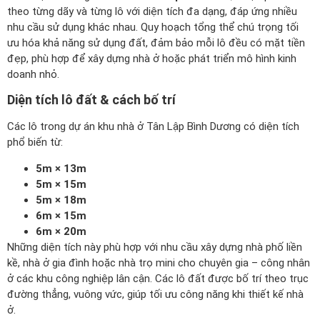
theo từng dãy và từng lô với diện tích đa dạng, đáp ứng nhiều
nhu cầu sử dụng khác nhau. Quy hoạch tổng thể chú trọng tối
ưu hóa khả năng sử dụng đất, đảm bảo mỗi lô đều có mặt tiền
đẹp, phù hợp để xây dựng nhà ở hoặc phát triển mô hình kinh
doanh nhỏ.
Diện tích lô đất & cách bố trí
Các lô trong dự án khu nhà ở Tân Lập Bình Dương có diện tích
phổ biến từ:
5m × 13m
5m × 15m
5m × 18m
6m × 15m
6m × 20m
Những diện tích này phù hợp với nhu cầu xây dựng nhà phố liền
kề, nhà ở gia đình hoặc nhà trọ mini cho chuyên gia – công nhân
ở các khu công nghiệp lân cận. Các lô đất được bố trí theo trục
đường thẳng, vuông vức, giúp tối ưu công năng khi thiết kế nhà
ở.