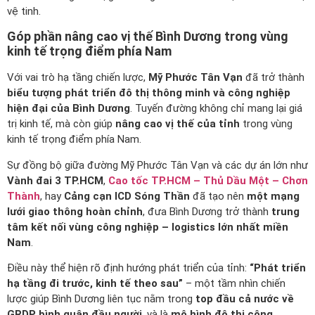
vệ tinh.
Góp phần nâng cao vị thế Bình Dương trong vùng
kinh tế trọng điểm phía Nam
Với vai trò hạ tầng chiến lược,
Mỹ Phước Tân Vạn
đã trở thành
biểu tượng phát triển đô thị thông minh và công nghiệp
hiện đại của Bình Dương
. Tuyến đường không chỉ mang lại giá
trị kinh tế, mà còn giúp
nâng cao vị thế của tỉnh
trong vùng
kinh tế trọng điểm phía Nam.
Sự đồng bộ giữa đường Mỹ Phước Tân Vạn và các dự án lớn như
Vành đai 3 TP.HCM
,
Cao tốc TP.HCM – Thủ Dầu Một – Chơn
Thành
, hay
Cảng cạn ICD Sóng Thần
đã tạo nên
một mạng
lưới giao thông hoàn chỉnh
, đưa Bình Dương trở thành
trung
tâm kết nối vùng công nghiệp – logistics lớn nhất miền
Nam
.
Điều này thể hiện rõ định hướng phát triển của tỉnh:
“Phát triển
hạ tầng đi trước, kinh tế theo sau”
– một tầm nhìn chiến
lược giúp Bình Dương liên tục nằm trong
top đầu cả nước về
GRDP bình quân đầu người
, và là
mô hình đô thị công