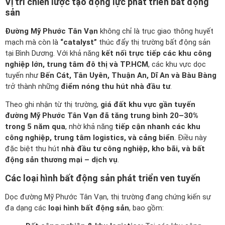
Vị trí chiến lược tạo động lực phát triển bất động
sản
Đường Mỹ Phước Tân Vạn
không chỉ là trục giao thông huyết
mạch mà còn là
“catalyst”
thúc đẩy thị trường bất động sản
tại Bình Dương. Với khả năng
kết nối trực tiếp các khu công
nghiệp lớn, trung tâm đô thị và TP.HCM
, các khu vực dọc
tuyến như
Bến Cát, Tân Uyên, Thuận An, Dĩ An và Bàu Bàng
trở thành những
điểm nóng thu hút nhà đầu tư
.
Theo ghi nhận từ thị trường,
giá đất khu vực gần tuyến
đường Mỹ Phước Tân Vạn đã tăng trung bình 20–30%
trong 5 năm qua
, nhờ khả năng
tiếp cận nhanh các khu
công nghiệp, trung tâm logistics, và cảng biển
. Điều này
đặc biệt thu hút
nhà đầu tư công nghiệp, kho bãi, và bất
động sản thương mại – dịch vụ
.
Các loại hình bất động sản phát triển ven tuyến
Dọc đường Mỹ Phước Tân Vạn, thị trường đang chứng kiến sự
đa dạng các
loại hình bất động sản
, bao gồm: