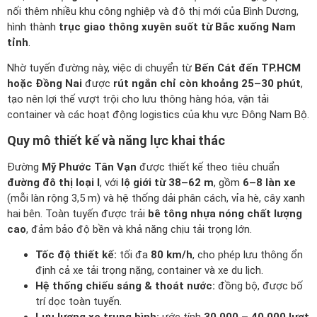
nối thêm nhiều khu công nghiệp và đô thị mới của Bình Dương,
hình thành
trục giao thông xuyên suốt từ Bắc xuống Nam
tỉnh
.
Nhờ tuyến đường này, việc di chuyển từ
Bến Cát đến TP.HCM
hoặc Đồng Nai
được
rút ngắn chỉ còn khoảng 25–30 phút
,
tạo nên lợi thế vượt trội cho lưu thông hàng hóa, vận tải
container và các hoạt động logistics của khu vực Đông Nam Bộ.
Quy mô thiết kế và năng lực khai thác
Đường
Mỹ Phước Tân Vạn
được thiết kế theo tiêu chuẩn
đường đô thị loại I
, với
lộ giới từ 38–62 m
, gồm
6–8 làn xe
(mỗi làn rộng 3,5 m) và hệ thống dải phân cách, vỉa hè, cây xanh
hai bên. Toàn tuyến được trải
bê tông nhựa nóng chất lượng
cao
, đảm bảo độ bền và khả năng chịu tải trọng lớn.
Tốc độ thiết kế:
tối đa
80 km/h
, cho phép lưu thông ổn
định cả xe tải trọng nặng, container và xe du lịch.
Hệ thống chiếu sáng & thoát nước:
đồng bộ, được bố
trí dọc toàn tuyến.