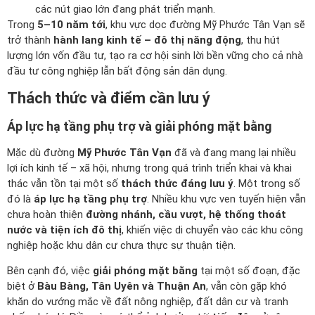
các nút giao lớn đang phát triển mạnh.
Trong
5–10 năm tới
, khu vực dọc đường Mỹ Phước Tân Vạn sẽ
trở thành
hành lang kinh tế – đô thị năng động
, thu hút
lượng lớn vốn đầu tư, tạo ra cơ hội sinh lời bền vững cho cả nhà
đầu tư công nghiệp lẫn bất động sản dân dụng.
Thách thức và điểm cần lưu ý
Áp lực hạ tầng phụ trợ và giải phóng mặt bằng
Mặc dù đường
Mỹ Phước Tân Vạn
đã và đang mang lại nhiều
lợi ích kinh tế – xã hội, nhưng trong quá trình triển khai và khai
thác vẫn tồn tại một số
thách thức đáng lưu ý
. Một trong số
đó là
áp lực hạ tầng phụ trợ
. Nhiều khu vực ven tuyến hiện vẫn
chưa hoàn thiện
đường nhánh, cầu vượt, hệ thống thoát
nước và tiện ích đô thị
, khiến việc di chuyển vào các khu công
nghiệp hoặc khu dân cư chưa thực sự thuận tiện.
Bên cạnh đó, việc
giải phóng mặt bằng
tại một số đoạn, đặc
biệt ở
Bàu Bàng, Tân Uyên và Thuận An
, vẫn còn gặp khó
khăn do vướng mắc về đất nông nghiệp, đất dân cư và tranh