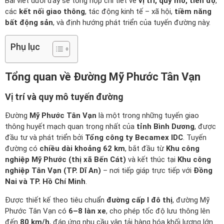
Bài viết dưới đây sẽ tổng hợp chi tiết về
vị trí, quy mô, tiến độ
,
các
kết nối giao thông
, tác động kinh tế – xã hội,
tiềm năng
bất động sản
, và định hướng phát triển của tuyến đường này.
Phụ lục
Tổng quan về Đường Mỹ Phước Tân Vạn
Vị trí và quy mô tuyến đường
Đường
Mỹ Phước Tân Vạn
là một trong những tuyến giao
thông huyết mạch quan trọng nhất của
tỉnh Bình Dương
, được
đầu tư và phát triển bởi
Tổng công ty Becamex IDC
. Tuyến
đường có
chiều dài khoảng 62 km
, bắt đầu từ
Khu công
nghiệp Mỹ Phước (thị xã Bến Cát)
và kết thúc tại
Khu công
nghiệp Tân Vạn (TP. Dĩ An)
– nơi tiếp giáp trực tiếp với
Đồng
Nai và TP. Hồ Chí Minh
.
Được thiết kế theo tiêu chuẩn
đường cấp I đô thị
, đường Mỹ
Phước Tân Vạn có
6–8 làn xe
, cho phép tốc độ lưu thông lên
đến
80 km/h
, đáp ứng nhu cầu vận tải hàng hóa khối lượng lớn.