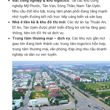
Đất công nghiệp & khu logistics:
Tại các khu công
nghiệp Mỹ Phước, Tân Vạn, Sóng Thần, Nam Tân Uyên.
Nhu cầu đất kho bãi, trung tâm phân phối đang tăng mạnh
nhờ tuyến đường kết nối trực tiếp cảng biển và sân bay.
Nhà ở liền kề & khu đô thị mới:
Các dự án tại Thuận An,
Dĩ An, Tân Uyên được phát triển đồng bộ với hạ tầng giao
thông, tiện ích đô thị và dịch vụ.
Trung tâm thương mại – dịch vụ:
Các khu vực gần nút
giao lớn đang hình thành các trung tâm logistics hỗn hợp,
trung tâm thương mại, văn phòng, đáp ứng nhu cầu doanh
nghiệp và dân cư ven tuyến.