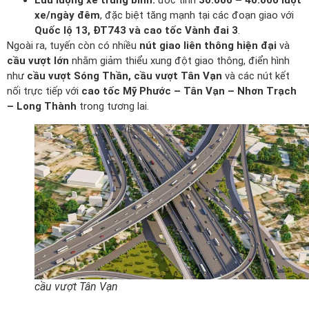
Lưu lượng xe trung bình:
ước tính
30.000 – 40.000 lượt
xe/ngày đêm
, đặc biệt tăng mạnh tại các đoạn giao với
Quốc lộ 13, ĐT743 và cao tốc Vành đai 3
.
Ngoài ra, tuyến còn có nhiều
nút giao liên thông hiện đại
và
cầu vượt lớn
nhằm giảm thiểu xung đột giao thông, điển hình
như
cầu vượt Sóng Thần, cầu vượt Tân Vạn
và các nút kết
nối trực tiếp với
cao tốc Mỹ Phước – Tân Vạn – Nhơn Trạch
– Long Thành
trong tương lai.
cầu vượt Tân Vạn