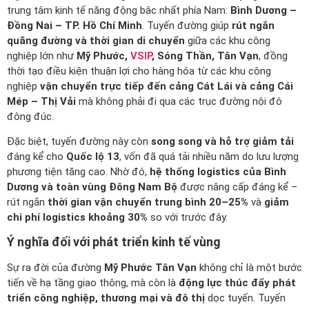
trung tâm kinh tế năng động bậc nhất phía Nam:
Bình Dương –
Đồng Nai – TP. Hồ Chí Minh
. Tuyến đường giúp
rút ngắn
quãng đường và thời gian di chuyển
giữa các khu công
nghiệp lớn như
Mỹ Phước,
VSIP
, Sóng Thần, Tân Vạn
, đồng
thời tạo điều kiện thuận lợi cho hàng hóa từ các khu công
nghiệp
vận chuyển trực tiếp đến cảng Cát Lái và cảng Cái
Mép – Thị Vải
mà không phải đi qua các trục đường nội đô
đông đúc.
Đặc biệt, tuyến đường này còn
song song và hỗ trợ giảm tải
đáng kể cho
Quốc lộ 13
, vốn đã quá tải nhiều năm do lưu lượng
phương tiện tăng cao. Nhờ đó,
hệ thống logistics của Bình
Dương và toàn vùng Đông Nam Bộ
được nâng cấp đáng kể –
rút ngắn
thời gian vận chuyển trung bình 20–25%
và
giảm
chi phí logistics khoảng 30%
so với trước đây.
Ý nghĩa đối với phát triển kinh tế vùng
Sự ra đời của đường
Mỹ Phước Tân Vạn
không chỉ là một bước
tiến về hạ tầng giao thông, mà còn là
động lực thúc đẩy phát
triển công nghiệp, thương mại và đô thị
dọc tuyến. Tuyến