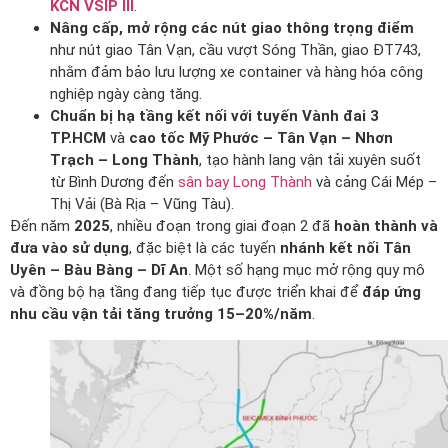
KCN VSIP III
.
Nâng cấp, mở rộng các nút giao thông trọng điểm
như nút giao Tân Vạn, cầu vượt Sóng Thần, giao ĐT743,
nhằm đảm bảo lưu lượng xe container và hàng hóa công
nghiệp ngày càng tăng.
Chuẩn bị hạ tầng kết nối với tuyến Vành đai 3
TP.HCM
và
cao tốc Mỹ Phước – Tân Vạn – Nhơn
Trạch – Long Thành
, tạo hành lang vận tải xuyên suốt
từ Bình Dương đến
sân bay Long Thành
và cảng Cái Mép –
Thị Vải (Bà Rịa – Vũng Tàu).
Đến năm
2025
, nhiều đoạn trong giai đoạn 2 đã
hoàn thành và
đưa vào sử dụng
, đặc biệt là các tuyến
nhánh kết nối Tân
Uyên – Bàu Bàng – Dĩ An
. Một số hạng mục mở rộng quy mô
và đồng bộ hạ tầng đang tiếp tục được triển khai để
đáp ứng
nhu cầu vận tải tăng trưởng 15–20%/năm
.