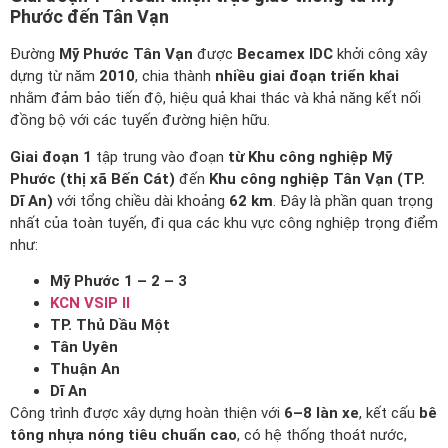
Phước đến Tân Vạn
Đường
Mỹ Phước Tân Vạn
được
Becamex IDC
khởi công xây
dựng từ năm
2010
, chia thành
nhiều giai đoạn triển khai
nhằm đảm bảo tiến độ, hiệu quả khai thác và khả năng kết nối
đồng bộ với các tuyến đường hiện hữu.
Giai đoạn 1
tập trung vào đoạn
từ Khu công nghiệp Mỹ
Phước (thị xã Bến Cát)
đến
Khu công nghiệp Tân Vạn (TP.
Dĩ An)
với tổng chiều dài khoảng
62 km
. Đây là phần quan trọng
nhất của toàn tuyến, đi qua các khu vực công nghiệp trọng điểm
như:
Mỹ Phước 1 – 2 – 3
KCN VSIP II
TP. Thủ Dầu Một
Tân Uyên
Thuận An
Dĩ An
Công trình được xây dựng hoàn thiện với
6–8 làn xe
, kết cấu
bê
tông nhựa nóng tiêu chuẩn cao
, có hệ thống thoát nước,