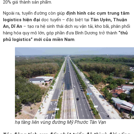
20% giá thành sản phẩm.
Ngoài ra, tuyến đường còn giúp
định hình các cụm trung tâm
logistics hiện đại
dọc tuyến – đặc biệt tại
Tân Uyên, Thuận
An, Dĩ An
– tạo ra hệ sinh thái dịch vụ vận tải, kho bãi, phân phối
hàng hóa quy mô lớn, góp phần đưa Bình Dương trở thành
“thủ
phủ logistics” mới của miền Nam
.
hạ tầng liên vùng đường Mỹ Phước Tân Vạn