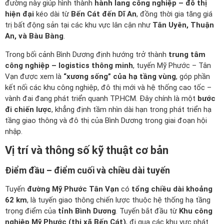
đường này giúp hình thành
hành lang công nghiệp – đô thị
hiện đại
kéo dài từ
Bến Cát đến Dĩ An
, đồng thời gia tăng giá
trị bất động sản tại các khu vực lân cận như
Tân Uyên, Thuận
An, và Bàu Bàng
.
Trong bối cảnh Bình Dương định hướng trở thành
trung tâm
công nghiệp – logistics thông minh
, tuyến Mỹ Phước – Tân
Vạn được xem là
“xương sống” của hạ tầng vùng
, góp phần
kết nối các khu công nghiệp, đô thị mới và hệ thống cao tốc –
vành đai đang phát triển quanh TP.HCM. Đây chính là một
bước
đi chiến lược
, khẳng định tầm nhìn dài hạn trong phát triển hạ
tầng giao thông và đô thị của Bình Dương trong giai đoạn hội
nhập.
Vị trí và thông số kỹ thuật cơ bản
Điểm đầu – điểm cuối và chiều dài tuyến
Tuyến
đường Mỹ Phước Tân Vạn
có
tổng chiều dài khoảng
62 km
, là tuyến giao thông chiến lược thuộc hệ thống hạ tầng
trọng điểm của
tỉnh Bình Dương
. Tuyến bắt đầu từ
Khu công
nghiệp Mỹ Phước (thị xã Bến Cát)
, đi qua các khu vực phát