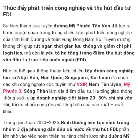
Thúc đẩy phát triển công nghiệp và thu hút đầu tư
FDI
Sự hình thành của tuyến
đường Mỹ Phước Tân Vạn
đã tạo ra
bước ngoặt quan trọng trong chiến lược phát triển công nghiệp
của tỉnh Bình Dương và toàn vùng Đông Nam Bộ. Tuyến đường
không chỉ giúp
rút ngắn thời gian lưu thông và giảm chi phí
logistics
, mà còn là
yếu tố hạ tầng trọng điểm thu hút dòng
vốn đầu tư trực tiếp nước ngoài (FDI)
.
Nhờ lợi thế giao thông thuận tiện, nhiều
tập đoàn công nghiệp
lớn từ Nhật Bản, Hàn Quốc, Singapore, Đài Loan
đã chọn
các khu công nghiệp dọc tuyến như
VSIP
, Nam Tân Uyên,
Mỹ
Phước 3
, Sóng Thần
làm địa điểm đầu tư. Hạ tầng giao thông
thông suốt giúp
doanh nghiệp tiết kiệm 20–30% chi phí vận
tải
, tối ưu chuỗi cung ứng và tăng hiệu quả sản xuất – xuất
khẩu.
Trong giai đoạn 2020–2025,
Bình Dương liên tục nằm trong
nhóm 3 địa phương dẫn đầu cả nước về thu hút FDI
, phần
lớn nhờ vào việc hoàn thiện hạ tầng chiến lược như đường
Mỹ