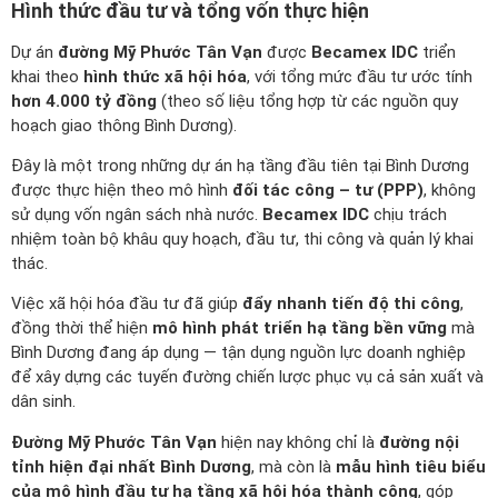
Hình thức đầu tư và tổng vốn thực hiện
Dự án
đường Mỹ Phước Tân Vạn
được
Becamex IDC
triển
khai theo
hình thức xã hội hóa
, với tổng mức đầu tư ước tính
hơn 4.000 tỷ đồng
(theo số liệu tổng hợp từ các nguồn quy
hoạch giao thông Bình Dương).
Đây là một trong những dự án hạ tầng đầu tiên tại Bình Dương
được thực hiện theo mô hình
đối tác công – tư (PPP)
, không
sử dụng vốn ngân sách nhà nước.
Becamex IDC
chịu trách
nhiệm toàn bộ khâu quy hoạch, đầu tư, thi công và quản lý khai
thác.
Việc xã hội hóa đầu tư đã giúp
đẩy nhanh tiến độ thi công
,
đồng thời thể hiện
mô hình phát triển hạ tầng bền vững
mà
Bình Dương đang áp dụng — tận dụng nguồn lực doanh nghiệp
để xây dựng các tuyến đường chiến lược phục vụ cả sản xuất và
dân sinh.
Đường Mỹ Phước Tân Vạn
hiện nay không chỉ là
đường nội
tỉnh hiện đại nhất Bình Dương
, mà còn là
mẫu hình tiêu biểu
của mô hình đầu tư hạ tầng xã hội hóa thành công
, góp