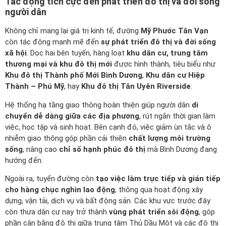
Tác động tích cực đến phát triển đô thị và đời sống
người dân
Không chỉ mang lại giá trị kinh tế, đường
Mỹ Phước Tân Vạn
còn tác động mạnh mẽ đến
sự phát triển đô thị và đời sống
xã hội
. Dọc hai bên tuyến, hàng loạt
khu dân cư, trung tâm
thương mại và khu đô thị mới
được hình thành, tiêu biểu như
Khu đô thị Thành phố Mới Bình Dương
,
Khu dân cư Hiệp
Thành – Phú Mỹ
, hay
Khu đô thị Tân Uyên Riverside
.
Hệ thống hạ tầng giao thông hoàn thiện giúp người dân
di
chuyển dễ dàng giữa các địa phương
, rút ngắn thời gian làm
việc, học tập và sinh hoạt. Bên cạnh đó, việc giảm ùn tắc và ô
nhiễm giao thông góp phần cải thiện
chất lượng môi trường
sống
, nâng cao
chỉ số hạnh phúc đô thị
mà Bình Dương đang
hướng đến.
Ngoài ra, tuyến đường còn
tạo việc làm trực tiếp và gián tiếp
cho hàng chục nghìn lao động
, thông qua hoạt động xây
dựng, vận tải, dịch vụ và bất động sản. Các khu vực trước đây
còn thưa dân cư nay trở thành
vùng phát triển sôi động
, góp
phần cân bằng đô thị giữa trung tâm Thủ Dầu Một và các đô thị