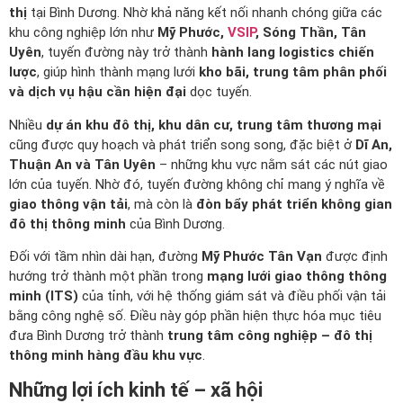
thị
tại Bình Dương. Nhờ khả năng kết nối nhanh chóng giữa các
khu công nghiệp lớn như
Mỹ Phước,
VSIP
, Sóng Thần, Tân
Uyên
, tuyến đường này trở thành
hành lang logistics chiến
lược
, giúp hình thành mạng lưới
kho bãi, trung tâm phân phối
và dịch vụ hậu cần hiện đại
dọc tuyến.
Nhiều
dự án khu đô thị, khu dân cư, trung tâm thương mại
cũng được quy hoạch và phát triển song song, đặc biệt ở
Dĩ An,
Thuận An và Tân Uyên
– những khu vực nằm sát các nút giao
lớn của tuyến. Nhờ đó, tuyến đường không chỉ mang ý nghĩa về
giao thông vận tải
, mà còn là
đòn bẩy phát triển không gian
đô thị thông minh
của Bình Dương.
Đối với tầm nhìn dài hạn, đường
Mỹ Phước Tân Vạn
được định
hướng trở thành một phần trong
mạng lưới giao thông thông
minh (ITS)
của tỉnh, với hệ thống giám sát và điều phối vận tải
bằng công nghệ số. Điều này góp phần hiện thực hóa mục tiêu
đưa Bình Dương trở thành
trung tâm công nghiệp – đô thị
thông minh hàng đầu khu vực
.
Những lợi ích kinh tế – xã hội