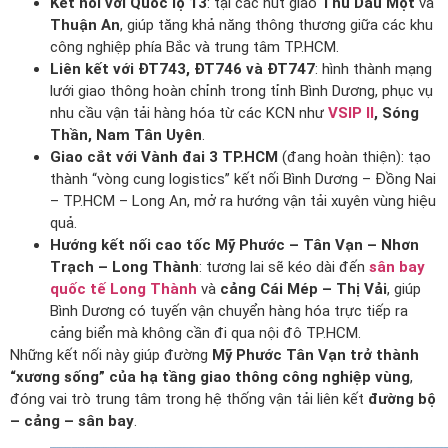
Kết nối với Quốc lộ 13
: tại các nút giao
Thủ Dầu Một
và
Thuận An
, giúp tăng khả năng thông thương giữa các khu
công nghiệp phía Bắc và trung tâm TP.HCM.
Liên kết với ĐT743, ĐT746 và ĐT747
: hình thành mạng
lưới giao thông hoàn chỉnh trong tỉnh Bình Dương, phục vụ
nhu cầu vận tải hàng hóa từ các KCN như
VSIP II
, Sóng
Thần, Nam Tân Uyên
.
Giao cắt với Vành đai 3 TP.HCM
(đang hoàn thiện): tạo
thành “vòng cung logistics” kết nối Bình Dương – Đồng Nai
– TP.HCM – Long An, mở ra hướng vận tải xuyên vùng hiệu
quả.
Hướng kết nối cao tốc Mỹ Phước – Tân Vạn – Nhơn
Trạch – Long Thành
: tương lai sẽ kéo dài đến
sân bay
quốc tế Long Thành
và
cảng Cái Mép – Thị Vải
, giúp
Bình Dương có tuyến vận chuyển hàng hóa trực tiếp ra
cảng biển mà không cần đi qua nội đô TP.HCM.
Những kết nối này giúp đường
Mỹ Phước Tân Vạn trở thành
“xương sống” của hạ tầng giao thông công nghiệp vùng
,
đóng vai trò trung tâm trong hệ thống vận tải liên kết
đường bộ
– cảng – sân bay
.