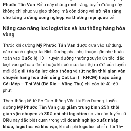
Phước Tân Vạn
. Điều này chứng minh rằng, tuyến đường này
không chỉ phục vụ giao thông, mà còn đóng vai trò
nền tảng
cho tăng trưởng công nghiệp và thương mại quốc tế
.
Nâng cao năng lực logistics và lưu thông hàng hóa
vùng
Trước khi đường
Mỹ Phước Tân Vạn
được đưa vào sử dụng,
các doanh nghiệp tại Bình Dương phải phụ thuộc gần như hoàn
toàn vào
Quốc lộ 13
– tuyến đường thường xuyên ùn tắc, đặc
biệt vào giờ cao điểm hoặc khi có mưa lớn. Sự ra đời của tuyến
mới đã
giải tỏa áp lực giao thông
và
rút ngắn thời gian vận
chuyển hàng hóa đến cảng Cát Lái (TP.HCM) hoặc cảng
Cái Mép – Thị Vải (Bà Rịa – Vũng Tàu)
chỉ còn từ 40–60
phút.
Theo thống kê từ Sở Giao thông Vận tải Bình Dương, tuyến
đường
Mỹ Phước Tân Vạn
giúp
giảm trung bình 25% thời
gian vận chuyển
và
30% chi phí logistics
so với các tuyến cũ.
Điều này đặc biệt quan trọng với
doanh nghiệp xuất nhập
khẩu, logistics và kho vận
, khi chi phí logistics chiếm tới 15–