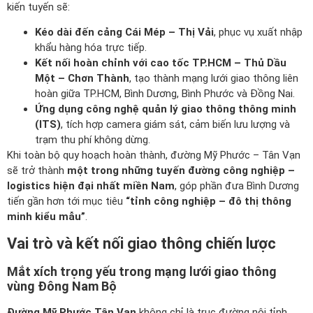
kiến tuyến sẽ:
Kéo dài đến cảng Cái Mép – Thị Vải
, phục vụ xuất nhập
khẩu hàng hóa trực tiếp.
Kết nối hoàn chỉnh với cao tốc TP.HCM – Thủ Dầu
Một – Chơn Thành
, tạo thành mạng lưới giao thông liên
hoàn giữa TP.HCM, Bình Dương, Bình Phước và Đồng Nai.
Ứng dụng công nghệ quản lý giao thông thông minh
(ITS)
, tích hợp camera giám sát, cảm biến lưu lượng và
trạm thu phí không dừng.
Khi toàn bộ quy hoạch hoàn thành, đường Mỹ Phước – Tân Vạn
sẽ trở thành
một trong những tuyến đường công nghiệp –
logistics hiện đại nhất miền Nam
, góp phần đưa Bình Dương
tiến gần hơn tới mục tiêu
“tỉnh công nghiệp – đô thị thông
minh kiểu mẫu”
.
Vai trò và kết nối giao thông chiến lược
Mắt xích trọng yếu trong mạng lưới giao thông
vùng Đông Nam Bộ
Đường Mỹ Phước Tân Vạn
không chỉ là trục đường nội tỉnh