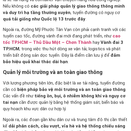
Nếu không có
các giải pháp quản lý giao thông thông minh
và duy trì hạ tầng thường xuyên
, tuyến đường có nguy cơ
quá tải giống như Quốc lộ 13 trước đây
.
Ngoài ra, đường Mỹ Phước Tân Vạn còn phải cạnh tranh với các
tuyến cao tốc, đường vành đai mới đang phát triển, như
cao
tốc TP.HCM – Thủ Dầu Một – Chơn Thành
hay
Vành đai 3
TP.HCM
, trong việc thu hút dòng xe vận tải, logistics và phát
triển bất động sản dọc tuyến. Đây là điểm cần lưu ý để
đảm
bảo hiệu quả khai thác dài hạn
.
Quản lý môi trường và an toàn giao thông
Với lượng phương tiện lớn, đặc biệt là xe tải nặng, tuyến đường
cần có
biện pháp bảo vệ môi trường và an toàn giao thông
.
Các vấn đề như
tiếng ồn, bụi, ô nhiễm không khí và nguy cơ
tai nạn
cần được quản lý bằng hệ thống giám sát, biển báo và
quy hoạch khu vực dân cư hợp lý.
Ngoài ra, các đoạn gần khu dân cư và trung tâm đô thị cần thiết
kế
dải phân cách, cầu vượt, vỉa hè và hệ thống chiếu sáng