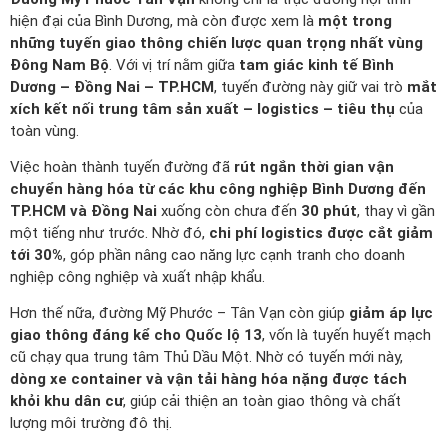
hiện đại của Bình Dương, mà còn được xem là
một trong
những tuyến giao thông chiến lược quan trọng nhất vùng
Đông Nam Bộ
. Với vị trí nằm giữa
tam giác kinh tế Bình
Dương – Đồng Nai – TP.HCM
, tuyến đường này giữ vai trò
mắt
xích kết nối trung tâm sản xuất – logistics – tiêu thụ
của
toàn vùng.
Việc hoàn thành tuyến đường đã
rút ngắn thời gian vận
chuyển hàng hóa từ các khu công nghiệp Bình Dương đến
TP.HCM và Đồng Nai
xuống còn chưa đến
30 phút
, thay vì gần
một tiếng như trước. Nhờ đó,
chi phí logistics được cắt giảm
tới 30%
, góp phần nâng cao năng lực cạnh tranh cho doanh
nghiệp công nghiệp và xuất nhập khẩu.
Hơn thế nữa, đường Mỹ Phước – Tân Vạn còn giúp
giảm áp lực
giao thông đáng kể cho Quốc lộ 13
, vốn là tuyến huyết mạch
cũ chạy qua trung tâm Thủ Dầu Một. Nhờ có tuyến mới này,
dòng xe container và vận tải hàng hóa nặng được tách
khỏi khu dân cư
, giúp cải thiện an toàn giao thông và chất
lượng môi trường đô thị.