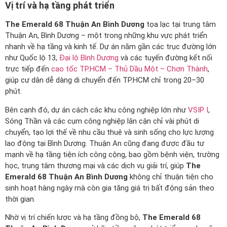
Vị trí và hạ tầng phát triển
The Emerald 68 Thuận An Bình Dương
tọa lạc tại trung tâm
Thuận An, Bình Dương – một trong những khu vực phát triển
nhanh về hạ tầng và kinh tế. Dự án nằm gần các trục đường lớn
như Quốc lộ 13,
Đại lộ Bình Dương
và các tuyến đường kết nối
trực tiếp đến
cao tốc TP.HCM – Thủ Dầu Một – Chơn Thành
,
giúp cư dân dễ dàng di chuyển đến TP.HCM chỉ trong 20–30
phút.
Bên cạnh đó, dự án cách các khu công nghiệp lớn như
VSIP I
,
Sóng Thần và các cụm công nghiệp lân cận chỉ vài phút di
chuyển, tạo lợi thế về nhu cầu thuê và sinh sống cho lực lượng
lao động tại Bình Dương. Thuận An cũng đang được đầu tư
mạnh về hạ tầng tiện ích công cộng, bao gồm bệnh viện, trường
học, trung tâm thương mại và các dịch vụ giải trí, giúp
The
Emerald 68 Thuận An Bình Dương
không chỉ thuận tiện cho
sinh hoạt hàng ngày mà còn gia tăng giá trị bất động sản theo
thời gian.
Nhờ vị trí chiến lược và hạ tầng đồng bộ,
The Emerald 68