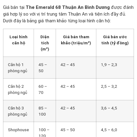
Giá bán tại
The Emerald 68 Thuận An Bình Dương
được đánh
giá hợp lý so với vị trí trung tâm Thuận An và tiện ích đầy đủ.
Dưới đây là bảng giá tham khảo từng loại hình căn hộ:
Loại hình
Diện
Giá bán tham
Giá bán ước
căn hộ
tích
khảo (triệu/m²)
tính (tỷ đồng)
(m²)
Căn hộ 1
45 –
42 – 45
1,9 – 2,3
phòng ngủ
50
Căn hộ 2
60 –
42 – 45
2,5 – 3,2
phòng ngủ
70
Căn hộ 3
85 –
42 – 45
3,6 – 4,5
phòng ngủ
100
Shophouse
100 –
45 – 50
4,5 – 6,0
120