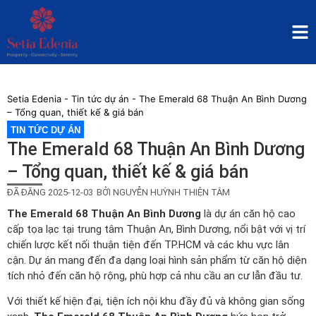
Setia Edenia
-
Tin tức dự án
-
The Emerald 68 Thuận An Bình Dương
– Tổng quan, thiết kế & giá bán
TIN TỨC DỰ ÁN
The Emerald 68 Thuận An Bình Dương
– Tổng quan, thiết kế & giá bán
ĐÃ ĐĂNG
2025-12-03
BỞI
NGUYỄN HUỲNH THIỆN TÂM
The Emerald 68 Thuận An Bình Dương
là dự án căn hộ cao
cấp tọa lạc tại trung tâm Thuận An, Bình Dương, nổi bật với vị trí
chiến lược kết nối thuận tiện đến TP.HCM và các khu vực lân
cận. Dự án mang đến đa dạng loại hình sản phẩm từ căn hộ diện
tích nhỏ đến căn hộ rộng, phù hợp cả nhu cầu an cư lẫn đầu tư.
Với thiết kế hiện đại, tiện ích nội khu đầy đủ và không gian sống