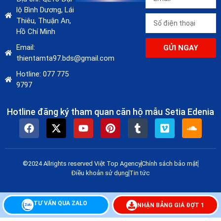
lộ Bình Dương, Lái
Thiêu, Thuận An,
Hồ Chí Minh
Email:
GỬI NGAY
thientamta97.bds@gmail.com
Hotline: 077 775
9797
Hotline đăng ký tham quan căn hộ mẫu Setia Edenia
©2024 Allrights reserved Việt Top Agency
Chính sách bảo mật
Điều khoản sử dụng
Tin tức
TƯ VẤN QUA ZALO
NHẬN BẢNG GIÁ ĐỢT 1