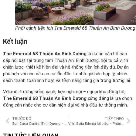
Phối cảnh tiện ích The Emerald 68 Thuận An Bình Dương
Kết luận
The Emerald 68 Thuận An Bình Dương
là dự án căn hộ cao
cấp nổi bật tại trung tâm Thuận An, Bình Dương, hội tụ cả vị trí
chiến lược, thiết kế hiện đại và hệ thống tiện ích đầy đủ. Dự án
phù hợp với nhu cầu an cư lẫn đầu tư nhờ giá bán hợp lý, chính
sách thanh toán linh hoạt và tiềm năng tăng giá trong tương lai.
Với môi trường sống xanh, tiện nghi nội – ngoại khu đồng bộ,
The Emerald 68 Thuận An Bình Dương
xứng đáng là lựa chọn
đáng cân nhắc cho cư dân hiện đại và nhà đầu tư thông minh.
TRƯỚC ĐÓ
TIẾP THEO
Sun Casa Central Bình Dương – Tổng quan, vị trí và tiềm năng phát triển
Vị trí Setia Edenia lái thêu – Phân tích A-Z vị trí vàng
TIN TỨC LIÊN QUAN