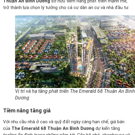
Thuận An Bình Dương
sở hữu tiềm năng phát triển mạnh mẽ,
trở thành lựa chọn lý tưởng cho cả cư dân an cư và nhà đầu tư.
Vị trí và hạ tầng phát triển The Emerald 68 Thuận An Bình
Dương
Tiềm năng tăng giá
Với nhu cầu nhà ở cao và quỹ đất ngày càng hạn chế, giá bán
của
The Emerald 68 Thuận An Bình Dương
dự kiến tăng
trưởng ổn định trong những năm tới. Căn hộ nhỏ, shophouse và