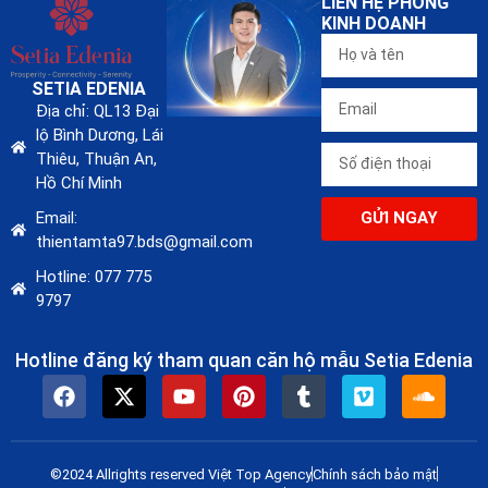
LIÊN HỆ PHÒNG
KINH DOANH
SETIA EDENIA
Địa chỉ: QL13 Đại
lộ Bình Dương, Lái
Thiêu, Thuận An,
Hồ Chí Minh
Email:
GỬI NGAY
thientamta97.bds@gmail.com
Hotline: 077 775
9797
Hotline đăng ký tham quan căn hộ mẫu Setia Edenia
©2024 Allrights reserved Việt Top Agency
Chính sách bảo mật