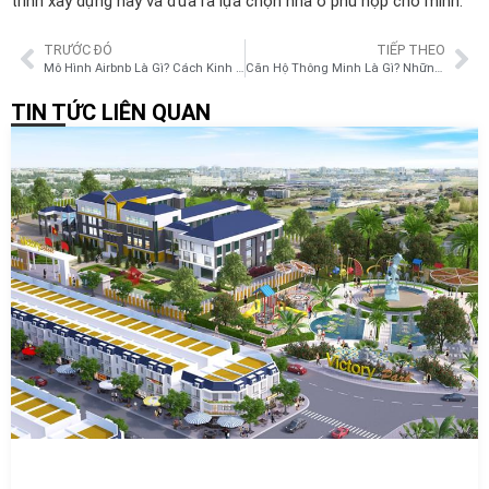
trình xây dựng này và đưa ra lựa chọn nhà ở phù hợp cho mình.
TRƯỚC ĐÓ
TIẾP THEO
Mô Hình Airbnb Là Gì? Cách Kinh Doanh Mô Hình Airbnb Hiệu Quả Tại Việt Nam
Căn Hộ Thông Minh Là Gì? Những Điều Cần Biết Về Căn Hộ Thông Minh Smarthome
TIN TỨC LIÊN QUAN