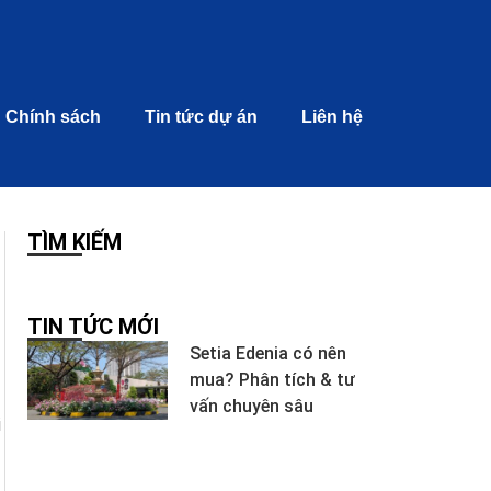
Chính sách
Tin tức dự án
Liên hệ
TÌM KIẾM
TIN TỨC MỚI
Setia Edenia có nên
mua? Phân tích & tư
vấn chuyên sâu
i