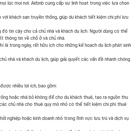
i lúc mọi nơi. Airbnb cung cấp sự linh hoạt trong việc lựa chọn
 với khách sạn truyền thống, giúp du khách tiết kiệm chi phí lưu
 độ tin cậy cho cả chủ nhà và khách du lịch. Người dùng có thể
t thông tin về chỗ ở và chủ nhà.
í là trong ngày, rất hữu ích cho những kế hoạch du lịch phát sinh
chủ nhà và khách du lịch, giúp giải quyết các vấn đề nhanh chóng
được nhiều lợi ích, bao gồm:
rống hoặc nhà bỏ không để cho du khách thuê, tạo ra nguồn thu
, các chủ nhà cho thuê quy mô nhỏ có thể tiết kiệm chi phí thuê
ởi nghiệp hoặc kinh doanh nhỏ trong lĩnh vực lưu trú và dịch vụ