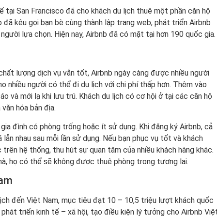
kế tại San Francisco đã cho khách du lịch thuê một phần căn hộ
 đã kêu gọi bạn bè cùng thành lập trang web, phát triển Airbnb
người lựa chọn. Hiện nay, Airbnb đã có mặt tại hơn 190 quốc gia.
hất lượng dịch vụ vẫn tốt, Airbnb ngày càng được nhiều người
ho nhiều người có thể đi du lịch với chi phí thấp hơn. Thêm vào
 và mới lạ khi lưu trú. Khách du lịch có cơ hội ở tại các căn hộ
 văn hóa bản địa.
gia đình có phòng trống hoặc ít sử dụng. Khi đăng ký Airbnb, cả
 lẫn nhau sau mỗi lần sử dụng. Nếu bạn phục vụ tốt và khách
ực trên hệ thống, thu hút sự quan tâm của nhiều khách hàng khác.
nhà, họ có thể sẽ không được thuê phòng trong tương lai.
Nam
ịch đến Việt Nam, mục tiêu đạt 10 – 10,5 triệu lượt khách quốc
 phát triển kinh tế – xã hội, tạo điều kiện lý tưởng cho Airbnb Việ