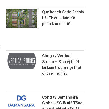
Quy hoạch Setia Edenia
Lái Thiêu – bản đồ
phân khu chi tiết
n
Công ty Vertical
Studio – Đơn vị thiết
kế kiến trúc & nội thất
chuyên nghiệp
Công ty Damansara
Global JSC là ai? Tổng
quan & giá trị cốt lõi