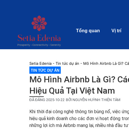
Tổng quan
Vị trí
Setia Edenia
-
Tin tức dự án
-
Mô Hình Airbnb Là Gì? C
TIN TỨC DỰ ÁN
Mô Hình Airbnb Là Gì? C
Hiệu Quả Tại Việt Nam
ĐÃ ĐĂNG
2025-10-22
BỞI
NGUYỄN HUỲNH THIỆN TÂM
Khi thời đại công nghệ thông tin bùng nổ, việc ứ
hiệu quả kinh doanh cho các đơn vị hoạt động tro
những lợi ích mà Airbnb mang lại, nhiều nhà đầu tư