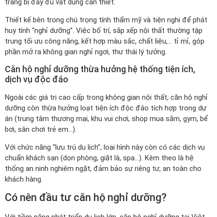
trang bị đầy đủ vật dụng cần thiết.
Thiết kế bên trong chú trọng tính thẩm mỹ và tiện nghi để phát
huy tính “nghỉ dưỡng”. Việc bố trí, sắp xếp nội thất thường tập
trung tối ưu công năng, kết hợp màu sắc, chất liệu,… tỉ mỉ, góp
phần mở ra không gian nghỉ ngơi, thư thái lý tưởng.
Căn hộ nghỉ dưỡng thừa hưởng hệ thống tiện ích,
dịch vụ độc đáo
Ngoài các giá trị cao cấp trong không gian nội thất, căn hộ nghỉ
dưỡng còn thừa hưởng loạt tiện ích độc đáo tích hợp trong dự
án (trung tâm thương mại, khu vui chơi, shop mua sắm, gym, bể
bơi, sân chơi trẻ em…).
Với chức năng “lưu trú du lịch”, loại hình này còn có các dịch vụ
chuẩn khách sạn (dọn phòng, giặt là, spa…). Kèm theo là hệ
thống an ninh nghiêm ngặt, đảm bảo sự riêng tư, an toàn cho
khách hàng.
Có nên đầu tư căn hộ nghỉ dưỡng?