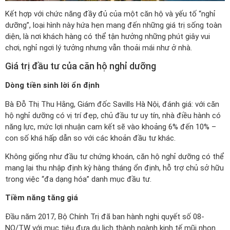
Kết hợp với chức năng đầy đủ của một căn hộ và yếu tố “nghỉ
dưỡng”, loại hình này hứa hẹn mang đến những giá trị sống toàn
diện, là nơi khách hàng có thể tận hưởng những phút giây vui
chơi, nghỉ ngơi lý tưởng nhưng vẫn thoải mái như ở nhà.
Giá trị đầu tư của căn hộ nghỉ dưỡng
Dòng tiền sinh lời ổn định
Bà Đỗ Thị Thu Hằng, Giám đốc Savills Hà Nội, đánh giá: với căn
hộ nghỉ dưỡng có vị trí đẹp, chủ đầu tư uy tín, nhà điều hành có
năng lực, mức lợi nhuận cam kết sẽ vào khoảng 6% đến 10% –
con số khá hấp dẫn so với các khoản đầu tư khác.
Không giống như đầu tư chứng khoán, căn hộ nghỉ dưỡng có thể
mang lại thu nhập định kỳ hàng tháng ổn định, hỗ trợ chủ sở hữu
trong việc “đa dạng hóa” danh mục đầu tư.
Tiềm năng tăng giá
Đầu năm 2017, Bộ Chính Trị đã ban hành nghị quyết số 08-
NQ/TW với mục tiêu đưa du lịch thành ngành kinh tế mũi nhọn