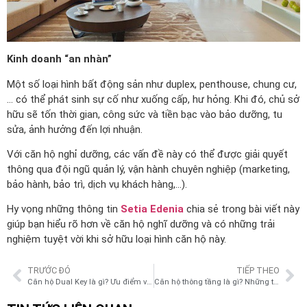
Kinh doanh “an nhàn”
Một số loại hình bất động sản như duplex, penthouse, chung cư,
… có thể phát sinh sự cố như xuống cấp, hư hỏng. Khi đó, chủ sở
hữu sẽ tốn thời gian, công sức và tiền bạc vào bảo dưỡng, tu
sửa, ảnh hưởng đến lợi nhuận.
Với căn hộ nghỉ dưỡng, các vấn đề này có thể được giải quyết
thông qua đội ngũ quản lý, vận hành chuyên nghiệp (marketing,
bảo hành, bảo trì, dịch vụ khách hàng,…).
Hy vọng những thông tin
Setia Edenia
chia sẻ trong bài viết này
giúp bạn hiểu rõ hơn về căn hộ nghĩ dưỡng và có những trải
nghiệm tuyệt vời khi sở hữu loại hình căn hộ này.
TRƯỚC ĐÓ
TIẾP THEO
Căn hộ Dual Key là gì? Ưu điểm và nhược điểm của căn hộ Dual Key
Căn hộ thông tầng là gì? Những tiện ích nổi bật của căn hộ thông tầng