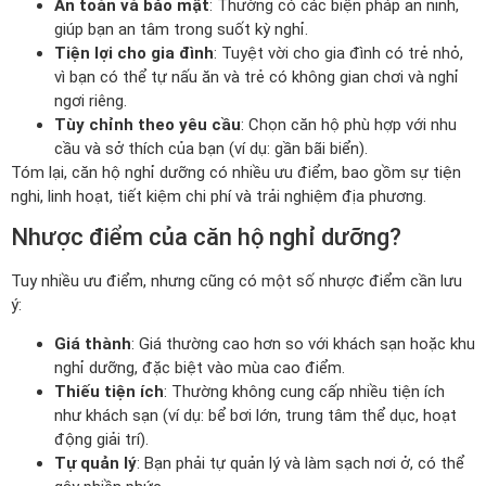
An toàn và bảo mật
: Thường có các biện pháp an ninh,
giúp bạn an tâm trong suốt kỳ nghỉ.
Tiện lợi cho gia đình
: Tuyệt vời cho gia đình có trẻ nhỏ,
vì bạn có thể tự nấu ăn và trẻ có không gian chơi và nghỉ
ngơi riêng.
Tùy chỉnh theo yêu cầu
: Chọn căn hộ phù hợp với nhu
cầu và sở thích của bạn (ví dụ: gần bãi biển).
Tóm lại, căn hộ nghỉ dưỡng có nhiều ưu điểm, bao gồm sự tiện
nghi, linh hoạt, tiết kiệm chi phí và trải nghiệm địa phương.
Nhược điểm của căn hộ nghỉ dưỡng?
Tuy nhiều ưu điểm, nhưng cũng có một số nhược điểm cần lưu
ý:
Giá thành
: Giá thường cao hơn so với khách sạn hoặc khu
nghỉ dưỡng, đặc biệt vào mùa cao điểm.
Thiếu tiện ích
: Thường không cung cấp nhiều tiện ích
như khách sạn (ví dụ: bể bơi lớn, trung tâm thể dục, hoạt
động giải trí).
Tự quản lý
: Bạn phải tự quản lý và làm sạch nơi ở, có thể